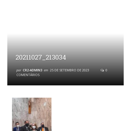
20211027_213034
por
CR2-ADMIN3
em
25 DE SETEMBRO DE 2023
0
COMENTÁRIOS