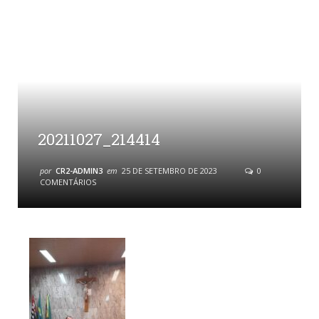
20211027_214414
por
CR2-ADMIN3
em
25 DE SETEMBRO DE 2023
0
COMENTÁRIOS