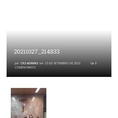
20211027_214833
por
CR2-ADMIN3
em
25 DE SETEMBRO DE 2023
0
COMENTÁRIOS