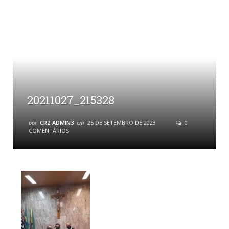
20211027_215328
por
CR2-ADMIN3
em
25 DE SETEMBRO DE 2023
0
COMENTÁRIOS