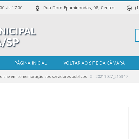
 11:00 às 17:00
Rua Dom Epaminondas, 08, Centro
(
Pe
PÁGINA INICIAL
VOLTAR AO SITE DA CÂMARA
»
Solene em comemoração aos servidores públicos
20211027_215349
po
0 COMENTÁRIOS