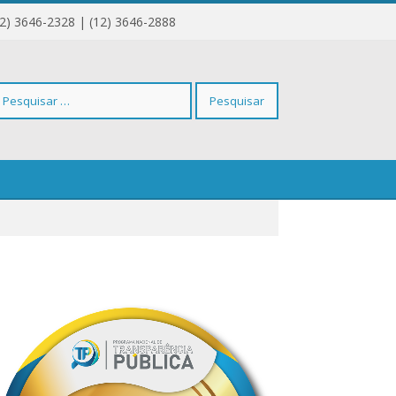
12) 3646-2328 | (12) 3646-2888
squisar
r: