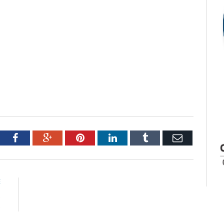
tter
Facebook
Google+
Pinterest
LinkedIn
Tumblr
Email
E
s
s