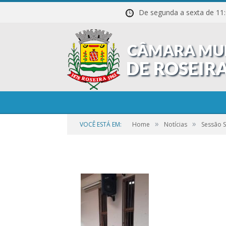
De segunda a sexta de
20211027_215349
»
»
VOCÊ ESTÁ EM:
Home
Notícias
Sessão 
por
CR2-ADMIN3
em
25 DE SETEMBRO DE 2023