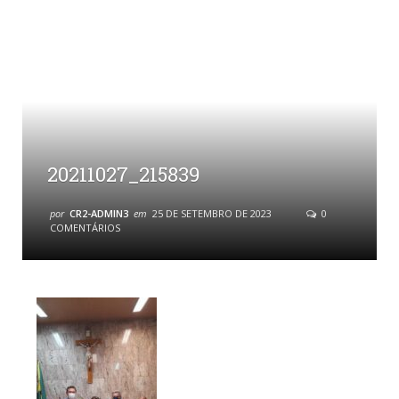
20211027_215839
por
CR2-ADMIN3
em
25 DE SETEMBRO DE 2023
0
COMENTÁRIOS