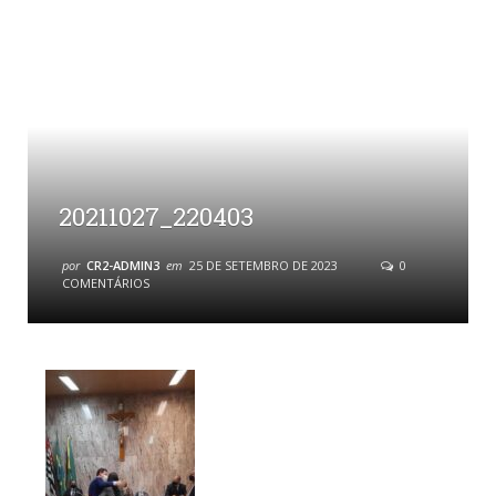
20211027_220403
por
CR2-ADMIN3
em
25 DE SETEMBRO DE 2023
0
COMENTÁRIOS