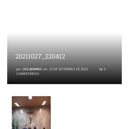
20211027_220412
por
CR2-ADMIN3
em
25 DE SETEMBRO DE 2023
0
COMENTÁRIOS