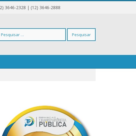
12) 3646-2328 | (12) 3646-2888
squisar
r: