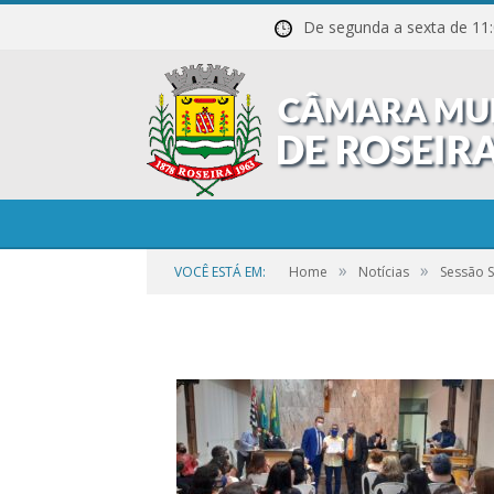
De segunda a sexta de
20211027_221018
»
»
VOCÊ ESTÁ EM:
Home
Notícias
Sessão 
por
CR2-ADMIN3
em
25 DE SETEMBRO DE 2023