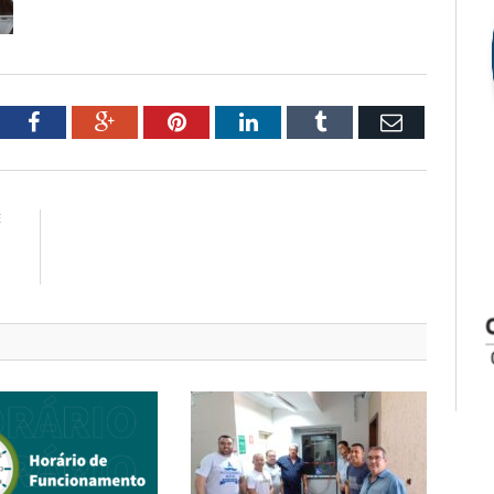
tter
Facebook
Google+
Pinterest
LinkedIn
Tumblr
Email
E
s
s