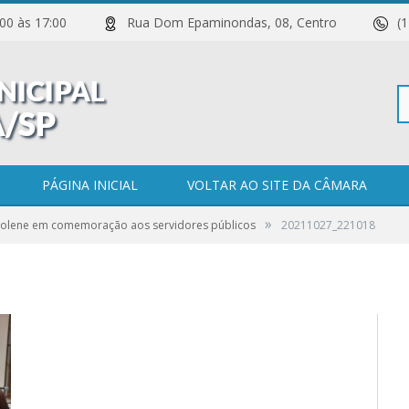
 11:00 às 17:00
Rua Dom Epaminondas, 08, Centro
(
Pe
PÁGINA INICIAL
VOLTAR AO SITE DA CÂMARA
»
Solene em comemoração aos servidores públicos
20211027_221018
po
0 COMENTÁRIOS