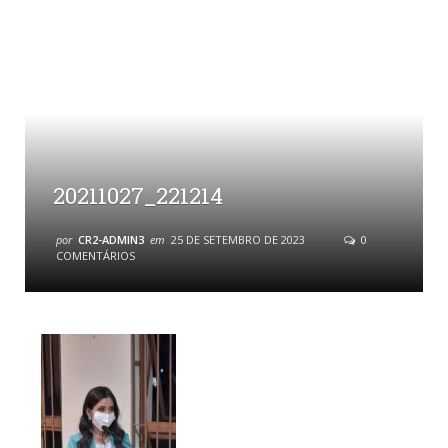
20211027_221214
por
CR2-ADMIN3
em
25 DE SETEMBRO DE 2023
0
COMENTÁRIOS