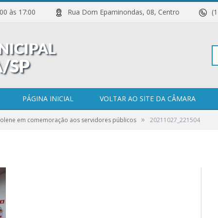
 11:00 às 17:00
Rua Dom Epaminondas, 08, Centro
(
Pe
PÁGINA INICIAL
VOLTAR AO SITE DA CÂMARA
»
Solene em comemoração aos servidores públicos
20211027_221504
po
0 COMENTÁRIOS