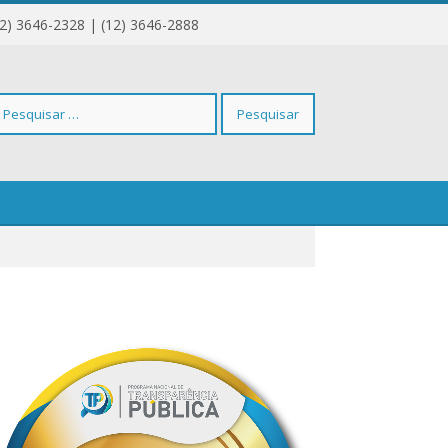
12) 3646-2328 | (12) 3646-2888
squisar
r: