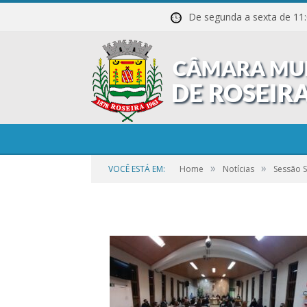
De segunda a sexta de
20211027_221504
»
»
VOCÊ ESTÁ EM:
Home
Notícias
Sessão 
por
CR2-ADMIN3
em
25 DE SETEMBRO DE 2023