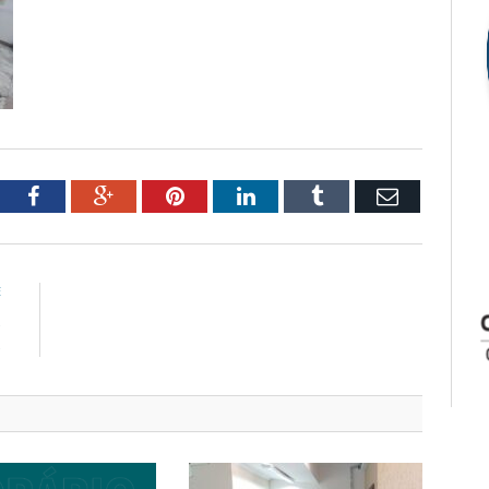
tter
Facebook
Google+
Pinterest
LinkedIn
Tumblr
Email
E
s
s