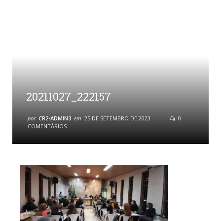
20211027_222157
por
CR2-ADMIN3
em
25 DE SETEMBRO DE 2023
0
COMENTÁRIOS